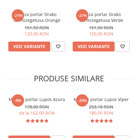
pe degete oferă niste
manusi portar
cu protectie degete
eficientă la boxare, protejând mâna împotriva
impacturilor și reducând riscul de accidentări.
Bluza portar Drako
Bluza portar Drako
-21%
-21%
Sarmizegetusa Orange
Sarmizegetusa Verde
Caracteristici
151,50 RON
151,50 RON
120,00 RON
120,00 RON
Cut și cusături
VEZI VARIANTE
VEZI VARIANTE
Cusătura Negative permite o prindere mai precisă și un
contact optim cu mingea, asigurând în același timp o
ventilare eficientă a mâinii.
Material palma
PRODUSE SIMILARE
Latex natural German Contact, strat de 4 mm + 3 mm
burete, pentru un grip excelent și durabilitate ridicată.
Manusi portar Lupos Azuro
Manusi portar Lupos Viper
-9%
-29%
Material dos palmă
178,00 RON
253,18 RON
de la 162,00 RON
180,00 RON
Airpren perforat, cu strat suplimentar de 4 mm burete,
plus structuri de cauciuc pe degete pentru protecție
suplimentară.