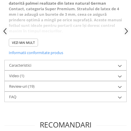
datorită palmei realizate din latex natural German
Contact, categoria Super Premium. Stratului de latex de 4
mm i se adaugă un burete de 3 mm, ceea ce asigură
prindere optimă a mingii pe orice suprafață. Aceste manusi
fotbal sunt ideale pentru portarii care își doresc control
maxim în timpul meciurilor.
Respirabilitate sporită datorită
VEZI MAI MULT
cusăturii Negative și mesh-ului
Informatii conformitate produs
Cusătura de tip Negative și inserțiile de mesh permit
Caracteristici
aerului să circule în interiorul mănușilor, menținând mâna
uscată și confortabilă. Această caracteristică face din
Video
(1)
Lupos Phantom unele dintre cele mai performante manusi
portar profesionale, potrivite pentru meciuri și
Review-uri
(19)
antrenamente intense.
FAQ
Protecție avansată a degetelor și
backhand-ului
Dosul palmei este construit din Airpren, dublat cu un strat
RECOMANDARI
suplimentar de burete de 4 mm. Structurile de cauciuc de