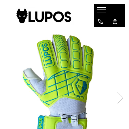
Produse
Manusi portar
Manusi portar marimea 5
Manusi portar Marimea 6
Manusi portar marimea 7
Manusi portar marimea 8
Manusi portar marimea 9
Manusi portar marimea 10
Manusi portar marimea 11
Accesorii pentru antrenament
Echipament portar
Echipamente sportive
personalizate
Geci sport