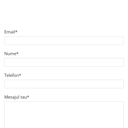
Trening
Outlet Lupos
Email*
Nume*
Telefon*
Mesajul tau*