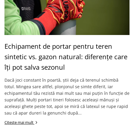
Echipament de portar pentru teren
sintetic vs. gazon natural: diferențe care
îți pot salva sezonul
Dacă joci constant în poartă, știi deja că terenul schimbă
totul. Mingea sare altfel, plonjonul se simte diferit, iar
echipamentul tău rezistă mai mult sau mai puțin în funcție de
suprafață. Mulți portari tineri folosesc aceleași mănuși și
aceleași ghete peste tot, apoi se miră că latexul se rupe rapid
sau că apar dureri la genunchi după...
Citeste mai mult