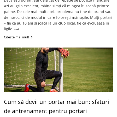
Dacă ești portar, știi deja cât de repede se pot uza mănușile.
Azi au grip excelent, mâine simți că mingea îți scapă printre
palme. De cele mai multe ori, problema nu ține de brand sau
de noroc, ci de modul în care folosești mănușile. Mulți portari
– fie că au 10 ani și joacă la un club local, fie că evoluează în
ligile 2–4...
Citeste mai mult
Cum să devii un portar mai bun: sfaturi
de antrenament pentru portari