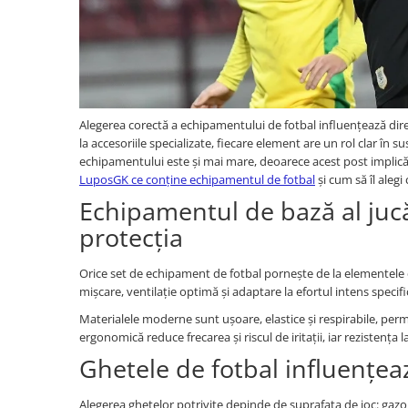
Alegerea corectă a echipamentului de fotbal influențează dire
la accesoriile specializate, fiecare element are un rol clar în s
echipamentului este și mai mare, deoarece acest post implică i
LuposGK ce conține echipamentul de fotbal
și cum să îl alegi 
Echipamentul de bază al jucă
protecția
Orice set de echipament de fotbal pornește de la elementele e
mișcare, ventilație optimă și adaptare la efortul intens specific
Materialele moderne sunt ușoare, elastice și respirabile, per
ergonomică reduce frecarea și riscul de iritații, iar rezistența l
Ghetele de fotbal influențeaz
Alegerea ghetelor potrivite depinde de suprafața de joc: gazon