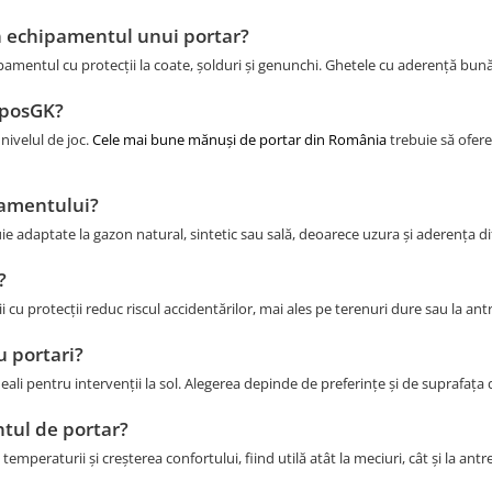
n echipamentul unui portar?
amentul cu protecții la coate, șolduri și genunchi. Ghetele cu aderență bună
uposGK?
 nivelul de joc.
Cele mai bune mănuși de portar din România
trebuie să ofere 
pamentului?
uie adaptate la gazon natural, sintetic sau sală, deoarece uzura și aderența di
?
ții cu protecții reduc riscul accidentărilor, mai ales pe terenuri dure sau la a
u portari?
ideali pentru intervenții la sol. Alegerea depinde de preferințe și de suprafața 
tul de portar?
emperaturii și creșterea confortului, fiind utilă atât la meciuri, cât și la an