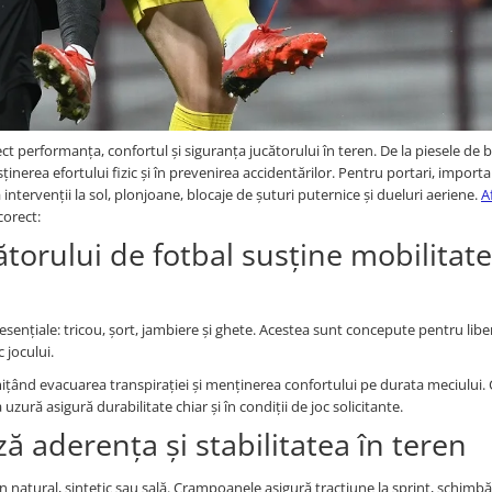
ct performanța, confortul și siguranța jucătorului în teren. De la piesele de
usținerea efortului fizic și în prevenirea accidentărilor. Pentru portari, import
ntervenții la sol, plonjoane, blocaje de șuturi puternice și dueluri aeriene.
A
corect:
torului de fotbal susține mobilitate
sențiale: tricou, șort, jambiere și ghete. Acestea sunt concepute pentru libe
 jocului.
mițând evacuarea transpirației și menținerea confortului pe durata meciului. 
a uzură asigură durabilitate chiar și în condiții de joc solicitante.
ă aderența și stabilitatea în teren
 natural, sintetic sau sală. Crampoanele asigură tracțiune la sprint, schimbă