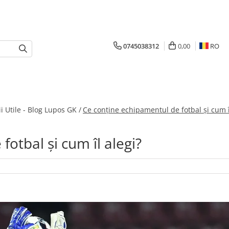
0745038312
0,00
RO
i Utile - Blog Lupos GK /
Ce conține echipamentul de fotbal și cum î
otbal și cum îl alegi?