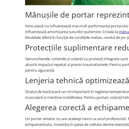
Mănușile de portar reprezin
Nicio piesă nu influențează mai mult performanța portarului 
influențează amortizarea șuturilor puternice. Croiala la
mănuș
Modelele diferă în funcție de condițiile meteo, nivelul de joc 
Protecțiile suplimentare redu
Genunchierele, cotierele și colanții cu protecții integrate sun
absorb impactul repetat și previn traumatismele. Pentru porta
pentru siguranță.
Lenjeria tehnică optimizează
Stratul de bază joacă un rol important în reglarea temperatur
musculară și menține mobilitatea. Pentru portari, colanții teh
Alegerea corectă a echipamen
Un portar amator nu are aceleași nevoi ca unul profesionist. 
echipamentului. Investiția în piese de calitate devine esenția