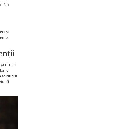
cită o
ect și
mente
nții
 pentru a
lorile
 șolduri și
ritară