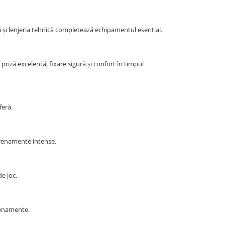
 și lenjeria tehnică completează echipamentul esențial.
priză excelentă, fixare sigură și confort în timpul
feră.
ntrenamente intense.
de joc.
trenamente.