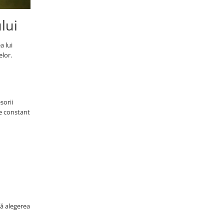
lui
a lui
elor.
sorii
te constant
ă
ză alegerea