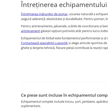
Întreținerea echipamentului 
Întreținerea mănușilor de portar
, uscarea naturală a echipam
asigură aderență, elasticitate și durabilitate. Pentru portari,
Pentru antrenamente, jaloanele, scările de coordonare și benzil
antrenament
găsești opțiuni potrivite atât pentru lucru indivi
Echipamentul de fotbal este fundamentul performanței și al si
Contactează specialiștii LupsoGK
și alege articole sportive de
ghete și lenjerie tehnică, fiecare piesă contribuie la reacții rap
Ce piese sunt incluse în echipamentul compl
Echipamentul complet include tricou, șort, jambiere, apărători 
suplimentare.