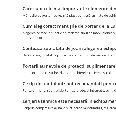
Care sunt cele mai importante elemente di
Mănușile de portar reprezintă piesa centrală, urmate de echip
Cum aleg corect mănușile de portar de la L
Alegerea se face în funcție de mărime, tipul de latex, croială și
intervențiilor.
Contează suprafața de joc în alegerea echi
Da. Ghetele, nivelul de protecție și chiar tipul de mănuși treb
Portarii au nevoie de protecții suplimentare
În majoritatea cazurilor, da. Genunchierele, cotierele și colan
Ce tip de pantaloni sunt recomandați pentr
Pantalonii lungi sau trei sferturi, cu protecții integrate, sunt 
Lenjeria tehnică este necesară în echipamen
Lenjeria compresivă ajută la susținerea musculaturii, reglarea t