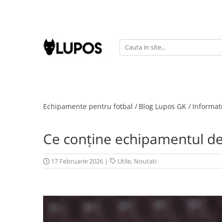
Produse
Manusi portar
Manusi portar marimea 5
Manusi portar Marimea 6
Manusi portar marimea 7
Echipamente pentru fotbal /
Blog Lupos GK /
Informati
Manusi portar marimea 8
Manusi portar marimea 9
Manusi portar marimea 10
Ce conține echipamentul de f
Manusi portar marimea 11
Accesorii pentru antrenament
17 Februarie 2026
|
Utile
,
Noutati
Echipament portar
Echipamente sportive
personalizate
Geci sport