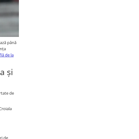
 bază până
anța
flă de la
a și
rtate de
Croiala
ri de