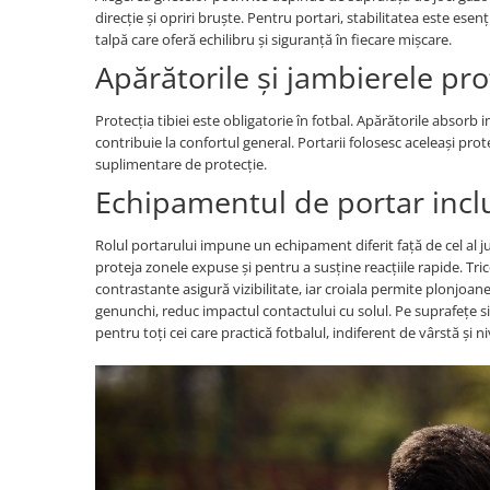
direcție și opriri bruște. Pentru portari, stabilitatea este esenți
talpă care oferă echilibru și siguranță în fiecare mișcare.
Apărătorile și jambierele pr
Protecția tibiei este obligatorie în fotbal. Apărătorile absorb i
contribuie la confortul general. Portarii folosesc aceleași pro
suplimentare de protecție.
Echipamentul de portar inclu
Rolul portarului impune un echipament diferit față de cel al j
proteja zonele expuse și pentru a susține reacțiile rapide. Trico
contrastante asigură vizibilitate, iar croiala permite plonjoane f
genunchi, reduc impactul contactului cu solul. Pe suprafețe si
pentru toți cei care practică fotbalul, indiferent de vârstă și n