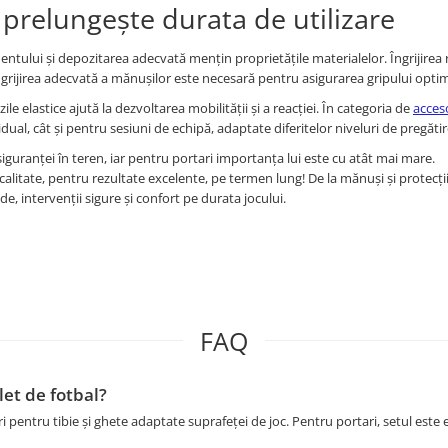
prelungește durata de utilizare
entului și depozitarea adecvată mențin proprietățile materialelor. Îngrijirea 
 îngrijirea adecvată a mănușilor este necesară pentru asigurarea gripului opti
e elastice ajută la dezvoltarea mobilității și a reacției. În categoria de
acces
dual, cât și pentru sesiuni de echipă, adaptate diferitelor niveluri de pregătir
guranței în teren, iar pentru portari importanța lui este cu atât mai mare.
 calitate, pentru rezultate excelente, pe termen lung! De la mănuși și protecții
ide, intervenții sigure și confort pe durata jocului.
FAQ
et de fotbal?
pentru tibie și ghete adaptate suprafeței de joc. Pentru portari, setul este e