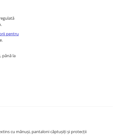
regulată
m.
orii pentru
e.
, până la
xtins cu mănuși, pantaloni căptușiți și protecții