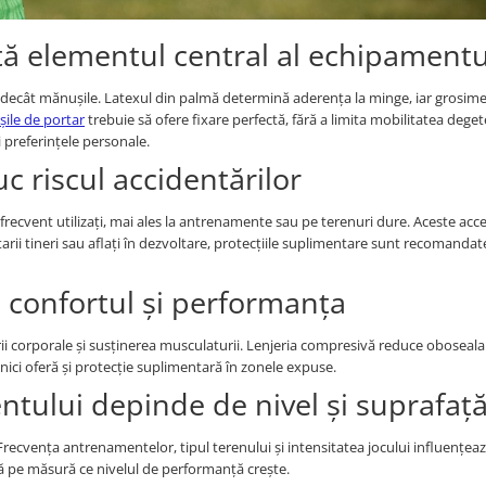
tă elementul central al echipamentu
decât mănușile. Latexul din palmă determină aderența la minge, iar grosime
ile de portar
trebuie să ofere fixare perfectă, fără a limita mobilitatea deget
și preferințele personale.
c riscul accidentărilor
t frecvent utilizați, mai ales la antrenamente sau pe terenuri dure. Aceste acce
rii tineri sau aflați în dezvoltare, protecțiile suplimentare sunt recomanda
 confortul și performanța
ii corporale și susținerea musculaturii. Lenjeria compresivă reduce oboseala
nici oferă și protecție suplimentară în zonele expuse.
tului depinde de nivel și suprafaț
Frecvența antrenamentelor, tipul terenului și intensitatea jocului influențea
lă pe măsură ce nivelul de performanță crește.