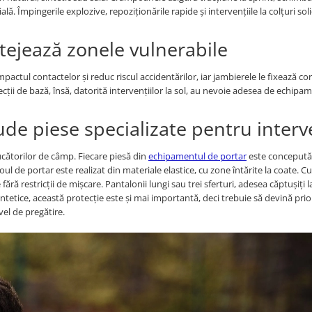
ală. Împingerile explozive, repoziționările rapide și intervențiile la colțuri soli
otejează zonele vulnerabile
mpactul contactelor și reduc riscul accidentărilor, iar jambierele le fixează cor
tecții de bază, însă, datorită intervențiilor la sol, au nevoie adesea de echipa
de piese specializate pentru interve
ucătorilor de câmp. Fiecare piesă din
echipamentul de portar
este concepută
ul de portar este realizat din materiale elastice, cu zone întărite la coate. Cu
ără restricții de mișcare. Pantalonii lungi sau trei sferturi, adesea căptușiți la
ntetice, această protecție este și mai importantă, deci trebuie să devină prio
ivel de pregătire.