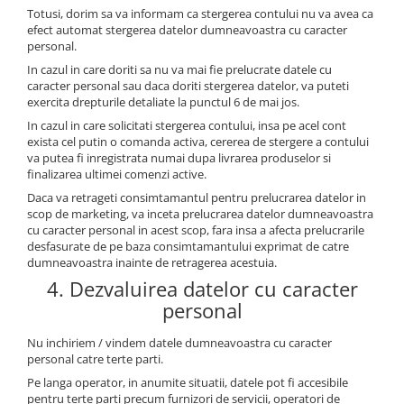
Totusi, dorim sa va informam ca stergerea contului nu va avea ca
efect automat stergerea datelor dumneavoastra cu caracter
personal.
In cazul in care doriti sa nu va mai fie prelucrate datele cu
caracter personal sau daca doriti stergerea datelor, va puteti
exercita drepturile detaliate la punctul 6 de mai jos.
In cazul in care solicitati stergerea contului, insa pe acel cont
exista cel putin o comanda activa, cererea de stergere a contului
va putea fi inregistrata numai dupa livrarea produselor si
finalizarea ultimei comenzi active.
Daca va retrageti consimtamantul pentru prelucrarea datelor in
scop de marketing, va inceta prelucrarea datelor dumneavoastra
cu caracter personal in acest scop, fara insa a afecta prelucrarile
desfasurate de pe baza consimtamantului exprimat de catre
dumneavoastra inainte de retragerea acestuia.
4. Dezvaluirea datelor cu caracter
personal
Nu inchiriem / vindem datele dumneavoastra cu caracter
personal catre terte parti.
Pe langa operator, in anumite situatii, datele pot fi accesibile
pentru terte parti precum furnizori de servicii, operatori de