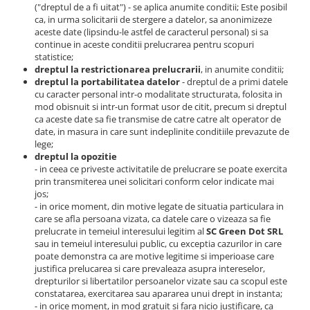
("dreptul de a fi uitat") - se aplica anumite conditii; Este posibil
ca, in urma solicitarii de stergere a datelor, sa anonimizeze
aceste date (lipsindu-le astfel de caracterul personal) si sa
continue in aceste conditii prelucrarea pentru scopuri
statistice;
dreptul la restrictionarea prelucrarii
, in anumite conditii;
dreptul la portabilitatea datelor
- dreptul de a primi datele
cu caracter personal intr-o modalitate structurata, folosita in
mod obisnuit si intr-un format usor de citit, precum si dreptul
ca aceste date sa fie transmise de catre catre alt operator de
date, in masura in care sunt indeplinite conditiile prevazute de
lege;
dreptul la opozitie
- in ceea ce priveste activitatile de prelucrare se poate exercita
prin transmiterea unei solicitari conform celor indicate mai
jos;
- in orice moment, din motive legate de situatia particulara in
care se afla persoana vizata, ca datele care o vizeaza sa fie
prelucrate in temeiul interesului legitim al
SC Green Dot SRL
sau in temeiul interesului public, cu exceptia cazurilor in care
poate demonstra ca are motive legitime si imperioase care
justifica prelucarea si care prevaleaza asupra intereselor,
drepturilor si libertatilor persoanelor vizate sau ca scopul este
constatarea, exercitarea sau apararea unui drept in instanta;
- in orice moment, in mod gratuit si fara nicio justificare, ca