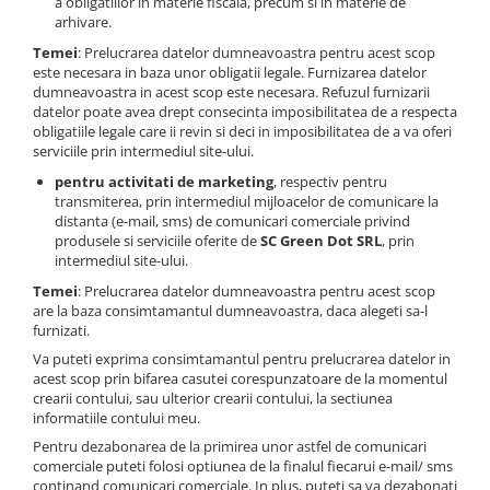
a obligatiilor in materie fiscala, precum si in materie de
arhivare.
Temei
: Prelucrarea datelor dumneavoastra pentru acest scop
este necesara in baza unor obligatii legale. Furnizarea datelor
dumneavoastra in acest scop este necesara. Refuzul furnizarii
datelor poate avea drept consecinta imposibilitatea de a respecta
obligatiile legale care ii revin si deci in imposibilitatea de a va oferi
serviciile prin intermediul site-ului.
pentru activitati de marketing
, respectiv pentru
transmiterea, prin intermediul mijloacelor de comunicare la
distanta (e-mail, sms) de comunicari comerciale privind
produsele si serviciile oferite de
SC Green Dot SRL
, prin
intermediul site-ului.
Temei
: Prelucrarea datelor dumneavoastra pentru acest scop
are la baza consimtamantul dumneavoastra, daca alegeti sa-l
furnizati.
Va puteti exprima consimtamantul pentru prelucrarea datelor in
acest scop prin bifarea casutei corespunzatoare de la momentul
crearii contului, sau ulterior crearii contului, la sectiunea
informatiile contului meu.
Pentru dezabonarea de la primirea unor astfel de comunicari
comerciale puteti folosi optiunea de la finalul fiecarui e-mail/ sms
continand comunicari comerciale. In plus, puteti sa va dezabonati