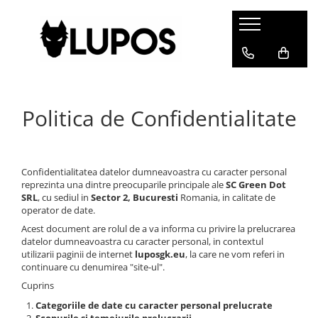
Produse
Manusi portar
Manusi portar marimea 5
Politica de Confidentialitate
Manusi portar Marimea 6
Manusi portar marimea 7
Manusi portar marimea 8
Manusi portar marimea 9
Confidentialitatea datelor dumneavoastra cu caracter personal
reprezinta una dintre preocuparile principale ale
SC Green Dot
Manusi portar marimea 10
SRL
, cu sediul in
Sector 2, Bucuresti
Romania, in calitate de
Manusi portar marimea 11
operator de date.
Accesorii pentru antrenament
Acest document are rolul de a va informa cu privire la prelucrarea
datelor dumneavoastra cu caracter personal, in contextul
Echipament portar
utilizarii paginii de internet
luposgk.eu
, la care ne vom referi in
continuare cu denumirea "site-ul".
Echipamente sportive
personalizate
Cuprins
Categoriile de date cu caracter personal prelucrate
Geci sport