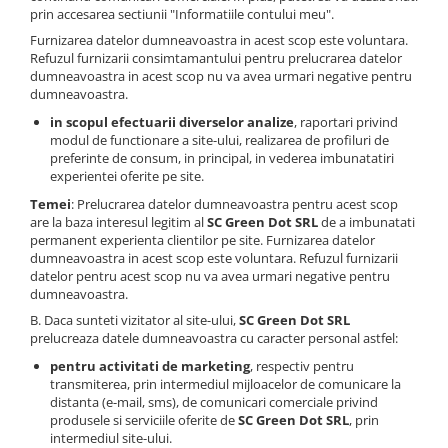
prin accesarea sectiunii "Informatiile contului meu".
Furnizarea datelor dumneavoastra in acest scop este voluntara.
Refuzul furnizarii consimtamantului pentru prelucrarea datelor
dumneavoastra in acest scop nu va avea urmari negative pentru
dumneavoastra.
in scopul efectuarii diverselor analize
, raportari privind
modul de functionare a site-ului, realizarea de profiluri de
preferinte de consum, in principal, in vederea imbunatatiri
experientei oferite pe site.
Temei
: Prelucrarea datelor dumneavoastra pentru acest scop
are la baza interesul legitim al
SC Green Dot SRL
de a imbunatati
permanent experienta clientilor pe site. Furnizarea datelor
dumneavoastra in acest scop este voluntara. Refuzul furnizarii
datelor pentru acest scop nu va avea urmari negative pentru
dumneavoastra.
B. Daca sunteti vizitator al site-ului,
SC Green Dot SRL
prelucreaza datele dumneavoastra cu caracter personal astfel:
pentru activitati de marketing
, respectiv pentru
transmiterea, prin intermediul mijloacelor de comunicare la
distanta (e-mail, sms), de comunicari comerciale privind
produsele si serviciile oferite de
SC Green Dot SRL
, prin
intermediul site-ului.