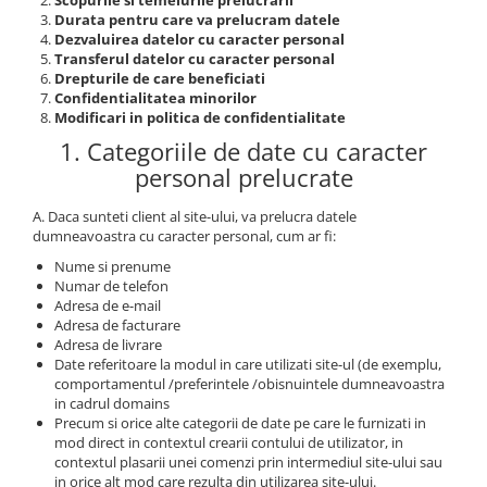
Scopurile si temeiurile prelucrarii
Trening
Durata pentru care va prelucram datele
Dezvaluirea datelor cu caracter personal
Outlet Lupos
Transferul datelor cu caracter personal
Drepturile de care beneficiati
Confidentialitatea minorilor
Modificari in politica de confidentialitate
1. Categoriile de date cu caracter
personal prelucrate
A. Daca sunteti client al site-ului, va prelucra datele
dumneavoastra cu caracter personal, cum ar fi:
Nume si prenume
Numar de telefon
Adresa de e-mail
Adresa de facturare
Adresa de livrare
Date referitoare la modul in care utilizati site-ul (de exemplu,
comportamentul /preferintele /obisnuintele dumneavoastra
in cadrul domains
Precum si orice alte categorii de date pe care le furnizati in
mod direct in contextul crearii contului de utilizator, in
contextul plasarii unei comenzi prin intermediul site-ului sau
in orice alt mod care rezulta din utilizarea site-ului.