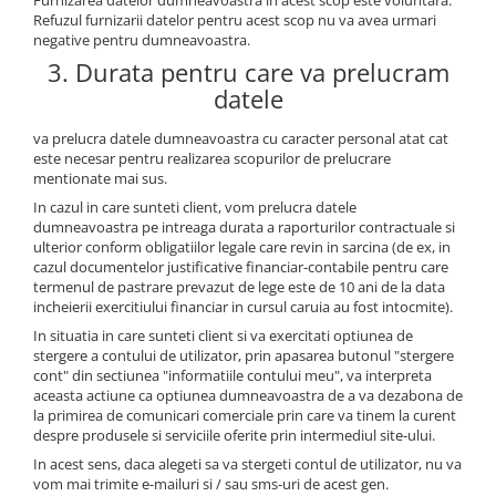
Furnizarea datelor dumneavoastra in acest scop este voluntara.
Refuzul furnizarii datelor pentru acest scop nu va avea urmari
negative pentru dumneavoastra.
3. Durata pentru care va prelucram
datele
va prelucra datele dumneavoastra cu caracter personal atat cat
este necesar pentru realizarea scopurilor de prelucrare
mentionate mai sus.
In cazul in care sunteti client, vom prelucra datele
dumneavoastra pe intreaga durata a raporturilor contractuale si
ulterior conform obligatiilor legale care revin in sarcina (de ex, in
cazul documentelor justificative financiar-contabile pentru care
termenul de pastrare prevazut de lege este de 10 ani de la data
incheierii exercitiului financiar in cursul caruia au fost intocmite).
In situatia in care sunteti client si va exercitati optiunea de
stergere a contului de utilizator, prin apasarea butonul "stergere
cont" din sectiunea "informatiile contului meu", va interpreta
aceasta actiune ca optiunea dumneavoastra de a va dezabona de
la primirea de comunicari comerciale prin care va tinem la curent
despre produsele si serviciile oferite prin intermediul site-ului.
In acest sens, daca alegeti sa va stergeti contul de utilizator, nu va
vom mai trimite e-mailuri si / sau sms-uri de acest gen.