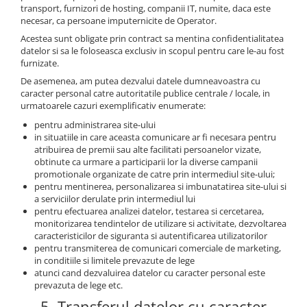
transport, furnizori de hosting, companii IT, numite, daca este
necesar, ca persoane imputernicite de Operator.
Acestea sunt obligate prin contract sa mentina confidentialitatea
datelor si sa le foloseasca exclusiv in scopul pentru care le-au fost
furnizate.
De asemenea, am putea dezvalui datele dumneavoastra cu
caracter personal catre autoritatile publice centrale / locale, in
urmatoarele cazuri exemplificativ enumerate:
pentru administrarea site-ului
in situatiile in care aceasta comunicare ar fi necesara pentru
atribuirea de premii sau alte facilitati persoanelor vizate,
obtinute ca urmare a participarii lor la diverse campanii
promotionale organizate de catre prin intermediul site-ului;
pentru mentinerea, personalizarea si imbunatatirea site-ului si
a serviciilor derulate prin intermediul lui
pentru efectuarea analizei datelor, testarea si cercetarea,
monitorizarea tendintelor de utilizare si activitate, dezvoltarea
caracteristicilor de siguranta si autentificarea utilizatorilor
pentru transmiterea de comunicari comerciale de marketing,
in conditiile si limitele prevazute de lege
atunci cand dezvaluirea datelor cu caracter personal este
prevazuta de lege etc.
5. Transferul datelor cu caracter