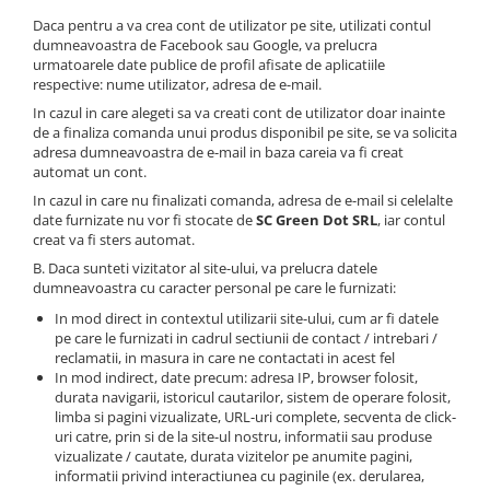
Daca pentru a va crea cont de utilizator pe site, utilizati contul
dumneavoastra de Facebook sau Google, va prelucra
urmatoarele date publice de profil afisate de aplicatiile
respective: nume utilizator, adresa de e-mail.
In cazul in care alegeti sa va creati cont de utilizator doar inainte
de a finaliza comanda unui produs disponibil pe site, se va solicita
adresa dumneavoastra de e-mail in baza careia va fi creat
automat un cont.
In cazul in care nu finalizati comanda, adresa de e-mail si celelalte
date furnizate nu vor fi stocate de
SC Green Dot SRL
, iar contul
creat va fi sters automat.
B. Daca sunteti vizitator al site-ului, va prelucra datele
dumneavoastra cu caracter personal pe care le furnizati:
In mod direct in contextul utilizarii site-ului, cum ar fi datele
pe care le furnizati in cadrul sectiunii de contact / intrebari /
reclamatii, in masura in care ne contactati in acest fel
In mod indirect, date precum: adresa IP, browser folosit,
durata navigarii, istoricul cautarilor, sistem de operare folosit,
limba si pagini vizualizate, URL-uri complete, secventa de click-
uri catre, prin si de la site-ul nostru, informatii sau produse
vizualizate / cautate, durata vizitelor pe anumite pagini,
informatii privind interactiunea cu paginile (ex. derularea,