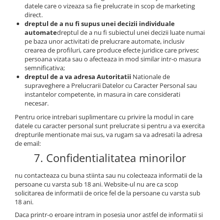
datele care o vizeaza sa fie prelucrate in scop de marketing
direct.
dreptul de a nu fi supus unei decizii individuale
automate
dreptul de a nu fi subiectul unei decizii luate numai
pe baza unor activitati de prelucrare automate, inclusiv
crearea de profiluri, care produce efecte juridice care privesc
persoana vizata sau o afecteaza in mod similar intr-o masura
semnificativa;
dreptul de a va adresa Autoritatii
Nationale de
supraveghere a Prelucrarii Datelor cu Caracter Personal sau
instantelor competente, in masura in care considerati
necesar.
Pentru orice intrebari suplimentare cu privire la modul in care
datele cu caracter personal sunt prelucrate si pentru a va exercita
drepturile mentionate mai sus, va rugam sa va adresati la adresa
de email:
7. Confidentialitatea minorilor
nu contacteaza cu buna stiinta sau nu colecteaza informatii de la
persoane cu varsta sub 18 ani. Website-ul nu are ca scop
solicitarea de informatii de orice fel de la persoane cu varsta sub
18 ani.
Daca printr-o eroare intram in posesia unor astfel de informatii si