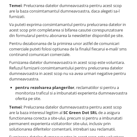
Temei
: Prelucrarea datelor dumneavoastra pentru acest scop
are la baza consimtamantul dumneavoastra, daca alegeti sa-l
furnizati.
Va puteti exprima consimtamantul pentru prelucrarea datelor in
acest scop prin completarea si bifarea casutei corespunzatoare
din formularul pentru abonarea la newsletter disponibil pe site.
Pentru dezabonarea de la primirea unor astfel de comunicari
comerciale puteti folosi optiunea de la finalul fiecarui e-mail/ sms
continand comunicari comerciale.
Furnizarea datelor dumneavoastra in acest scop este voluntara.
Refuzul furnizarii consimtamantului pentru prelucrarea datelor
dumneavoastra in acest scop nu va avea urmari negative pentru
dumneavoastra.
pentru rezolvarea plangerilor
, reclamatiilor si pentru a
monitoriza traficul si a imbunatati experienta dumneavoastra
oferita pe site.
Temei
: Prelucrarea datelor dumneavoastra pentru acest scop
are la baza interesul legitim al
SC Green Dot SRL
de a asigura
functionarea corecta a site-ului, precum si pentru a imbunatati
permanent experienta vizitatorilor site-ului, inclusiv prin
solutionarea diferitelor comentarii, intrebari sau reclamatii.