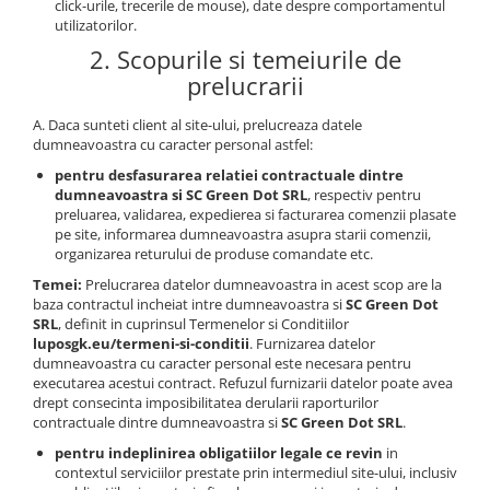
click-urile, trecerile de mouse), date despre comportamentul
utilizatorilor.
2. Scopurile si temeiurile de
prelucrarii
A. Daca sunteti client al site-ului, prelucreaza datele
dumneavoastra cu caracter personal astfel:
pentru desfasurarea relatiei contractuale dintre
dumneavoastra si SC Green Dot SRL
, respectiv pentru
preluarea, validarea, expedierea si facturarea comenzii plasate
pe site, informarea dumneavoastra asupra starii comenzii,
organizarea returului de produse comandate etc.
Temei:
Prelucrarea datelor dumneavoastra in acest scop are la
baza contractul incheiat intre dumneavoastra si
SC Green Dot
SRL
, definit in cuprinsul Termenelor si Conditiilor
luposgk.eu/termeni-si-conditii
. Furnizarea datelor
dumneavoastra cu caracter personal este necesara pentru
executarea acestui contract. Refuzul furnizarii datelor poate avea
drept consecinta imposibilitatea derularii raporturilor
contractuale dintre dumneavoastra si
SC Green Dot SRL
.
pentru indeplinirea obligatiilor legale ce revin
in
contextul serviciilor prestate prin intermediul site-ului, inclusiv