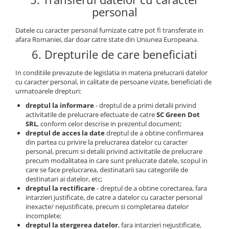
personal
Datele cu caracter personal furnizate catre pot fi transferate in
afara Romaniei, dar doar catre state din Uniunea Europeana.
6. Drepturile de care beneficiati
In conditiile prevazute de legislatia in materia prelucrarii datelor
cu caracter personal, in calitate de persoane vizate, beneficiati de
urmatoarele drepturi:
dreptul la informare
- dreptul de a primi detalii privind
activitatile de prelucrare efectuate de catre
SC Green Dot
SRL
, conform celor descrise in prezentul document;
dreptul de acces la date
dreptul de a obtine confirmarea
din partea cu privire la prelucrarea datelor cu caracter
personal, precum si detalii privind activitatile de prelucrare
precum modalitatea in care sunt prelucrate datele, scopul in
care se face prelucrarea, destinatarii sau categoriile de
destinatari ai datelor, etc;
dreptul la rectificare
- dreptul de a obtine corectarea, fara
intarzieri justificate, de catre a datelor cu caracter personal
inexacte/ nejustificate, precum si completarea datelor
incomplete;
dreptul la stergerea datelor
, fara intarzieri nejustificate,