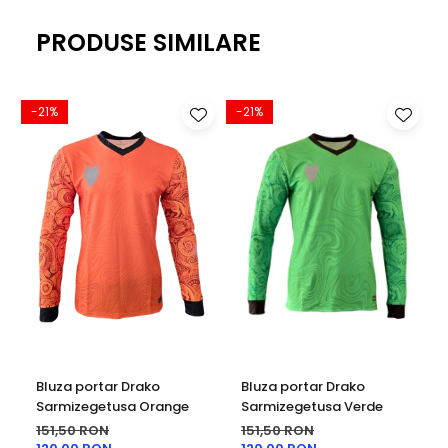
PRODUSE SIMILARE
-21%
-21%
Bluza portar Drako
Bluza portar Drako
Sarmizegetusa Orange
Sarmizegetusa Verde
151,50 RON
151,50 RON