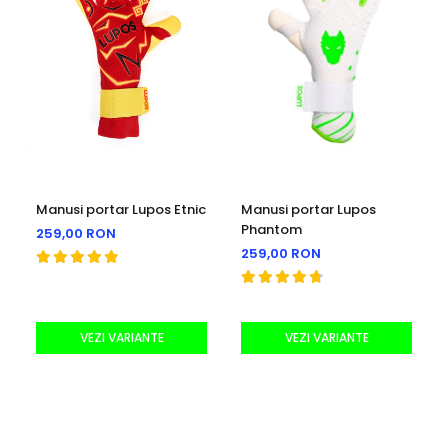
echipament, este un aliat în drumul tău spre victorie.
Alege echipamentul care te ridică la nivelul următor și
devino prădătorul suprem al porții!
Manusi portar Lupos Etnic
Manusi portar Lupos
Phantom
259,00 RON
259,00 RON
VEZI VARIANTE
VEZI VARIANTE