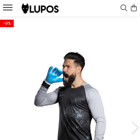
Produse
-9%
Manusi portar
Manusi portar marimea 5
Manusi portar Marimea 6
Manusi portar marimea 7
Manusi portar marimea 8
Manusi portar marimea 9
Manusi portar marimea 10
Manusi portar marimea 11
Accesorii pentru antrenament
Echipament portar
Echipamente sportive
personalizate
Geci sport