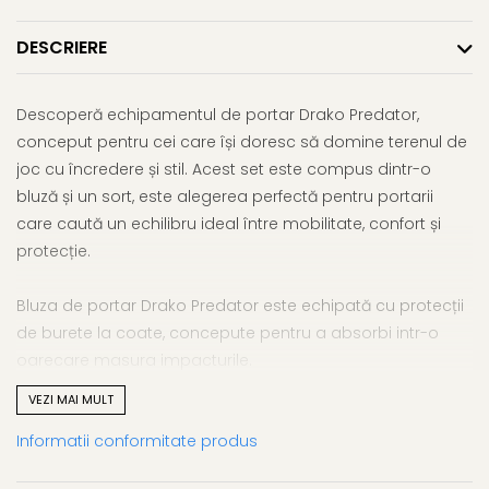
DESCRIERE
Descoperă echipamentul de portar Drako Predator,
conceput pentru cei care își doresc să domine terenul de
joc cu încredere și stil. Acest set este compus dintr-o
bluză și un sort, este alegerea perfectă pentru portarii
care caută un echilibru ideal între mobilitate, confort și
protecție.
Bluza de portar Drako Predator este echipată cu protecții
de burete la coate, concepute pentru a absorbi intr-o
oarecare masura impacturile.
VEZI MAI MULT
Material de Înaltă Calitate
: Fabricat din 100% poliester
Informatii conformitate produs
interlock de 140 g, Drako Predator asigură o rezistență
rezonabila și o durabilitate medie. Materialul ușor și