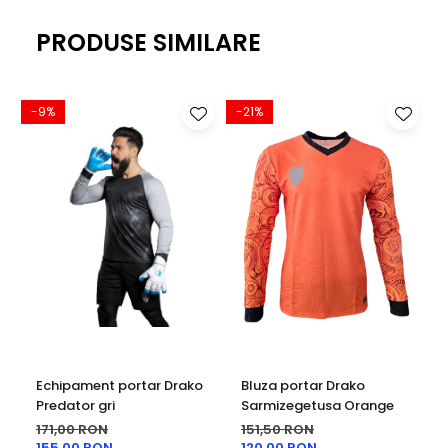
PRODUSE SIMILARE
-9%
-21%
-
Echipament portar Drako
Bluza portar Drako
Predator gri
Sarmizegetusa Orange
171,00 RON
151,50 RON
155,00 RON
120,00 RON