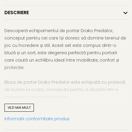
DESCRIERE
Descoperă echipamentul de portar Drako Predator,
conceput pentru cei care își doresc să domine terenul de
joc cu încredere și stil. Acest set este compus dintr-o
bluză și un sort, este alegerea perfectă pentru portarii
care caută un echilibru ideal între mobilitate, confort și
protecție.
Bluza de portar Drako Predator este echipată cu protecții
de burete la coate, concepute pentru a absorbi intr-o
oarecare masura impacturile.
VEZI MAI MULT
Material de Înaltă Calitate
: Fabricat din 100% poliester
Informatii conformitate produs
interlock de 140 g, Drako Predator asigură o rezistență
rezonabila și o durabilitate medie. Materialul ușor și