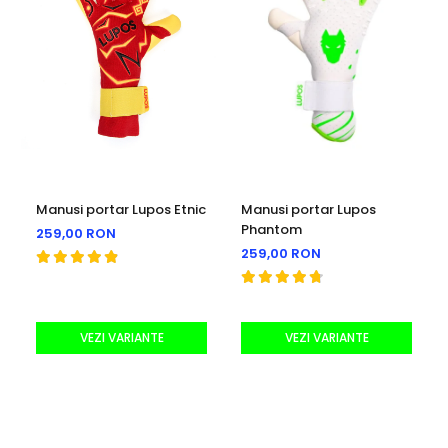
echipament, este un aliat în drumul tău spre victorie.
Alege echipamentul care te ridică la nivelul următor și
devino prădătorul suprem al porții!
Manusi portar Lupos Etnic
Manusi portar Lupos
Phantom
259,00 RON
259,00 RON
VEZI VARIANTE
VEZI VARIANTE