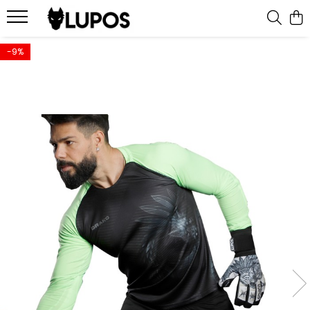
Produse
-9%
Manusi portar
Manusi portar marimea 5
Manusi portar Marimea 6
Manusi portar marimea 7
Manusi portar marimea 8
Manusi portar marimea 9
Manusi portar marimea 10
Manusi portar marimea 11
Accesorii pentru antrenament
Echipament portar
Echipamente sportive
personalizate
Geci sport