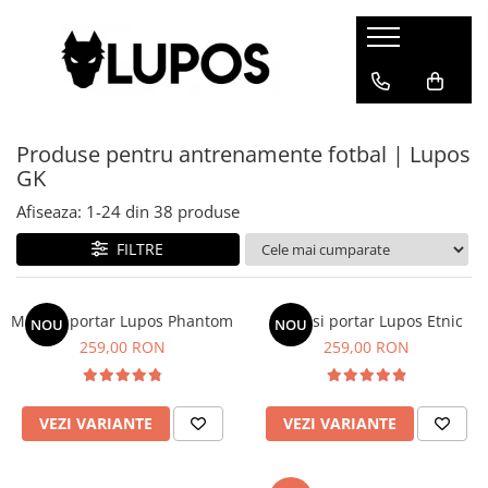
Produse
Manusi portar
Produse pentru antrenamente fotbal | Lupos
Manusi portar marimea 5
GK
Manusi portar Marimea 6
Manusi portar marimea 7
Afiseaza:
1-
24
din
38
produse
Manusi portar marimea 8
FILTRE
Manusi portar marimea 9
Manusi portar marimea 10
Manusi portar Lupos Phantom
Manusi portar marimea 11
Manusi portar Lupos Etnic
NOU
NOU
259,00 RON
259,00 RON
Accesorii pentru antrenament
Echipament portar
Echipamente sportive
VEZI VARIANTE
VEZI VARIANTE
personalizate
Geci sport