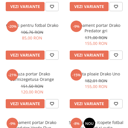
VEZI VARIANTE
VEZI VARIANTE
Colanti pentru fotbal Drako
Echipament portar Drako
-20%
-9%
Predator gri
106,76 RON
171,00 RON
85,00 RON
155,00 RON
VEZI VARIANTE
VEZI VARIANTE
Bluza portar Drako
Jacheta ploaie Drako Uno
-21%
-15%
Sarmizegetusa Orange
182,01 RON
151,50 RON
155,00 RON
120,00 RON
VEZI VARIANTE
VEZI VARIANTE
Echipament portar Drako
Set 50 jaloane /copete fotbal
-9%
-8%
NOU
Predator Verde Fluo
cu suport si cutie