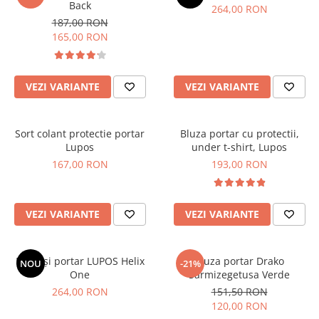
Back
264,00 RON
187,00 RON
165,00 RON
VEZI VARIANTE
VEZI VARIANTE
Sort colant protectie portar
Bluza portar cu protectii,
Lupos
under t-shirt, Lupos
167,00 RON
193,00 RON
VEZI VARIANTE
VEZI VARIANTE
Mănuși portar LUPOS Helix
Bluza portar Drako
NOU
-21%
One
Sarmizegetusa Verde
264,00 RON
151,50 RON
120,00 RON