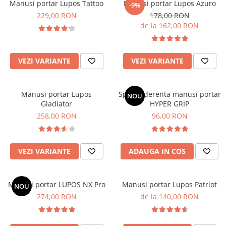
Manusi portar Lupos Tattoo
Manusi portar Lupos Azuro
-9%
Trening
229,00 RON
178,00 RON
Outlet Lupos
de la 162,00 RON
VEZI VARIANTE
VEZI VARIANTE
Manusi portar Lupos
Spray aderenta manusi portar
NOU
Gladiator
HYPER GRIP
258,00 RON
96,00 RON
VEZI VARIANTE
ADAUGA IN COS
Mănuși portar LUPOS NX Pro
Manusi portar Lupos Patriot
NOU
274,00 RON
de la 140,00 RON