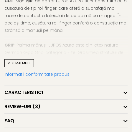
CUT
: Mănușile de portar LUPOS AZURO sunt construite cu o
cusătură de tip roll finger, care oferă o suprafață mai
mare de contact a latexului de pe palmă cu mingea. În
același timp, cusătura roll finger conferă o construcție mai
strânsă a mănușii pe mână.
GRIP
: Palma mănușii LUPOS Azuro este din latex natural
German Giga Grip, categoria Elite. Grosimea stratului de
latex este de 4 mm, dublată cu un strat de burete de 3
VEZI MAI MULT
mm.
Informatii conformitate produs
DOSUL PALMEI
: Dosul palmei sau backhand-ul este
construit din latex artificial de tip Dumbo embosat 3D cu o
CARACTERISTICI
grosime de 4 mm, dublat cu un strat suplimentar de 4
mm de burete pentru o protecție sporită la boxare.
REVIEW-URI
(3)
CORPUL MĂNUȘII
: O combinație de latex Dumbo embosat
FAQ
și air mesh.