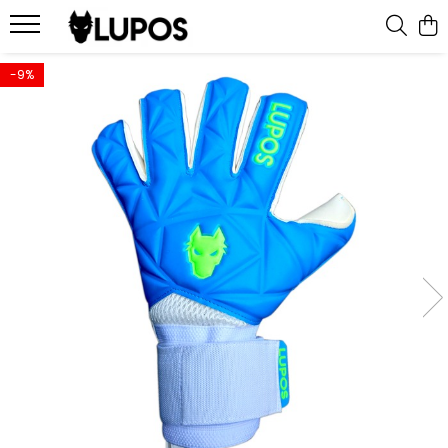
Produse
-9%
Manusi portar
Manusi portar marimea 5
Manusi portar Marimea 6
Manusi portar marimea 7
Manusi portar marimea 8
Manusi portar marimea 9
Manusi portar marimea 10
Manusi portar marimea 11
Accesorii pentru antrenament
Echipament portar
Echipamente sportive
personalizate
Geci sport