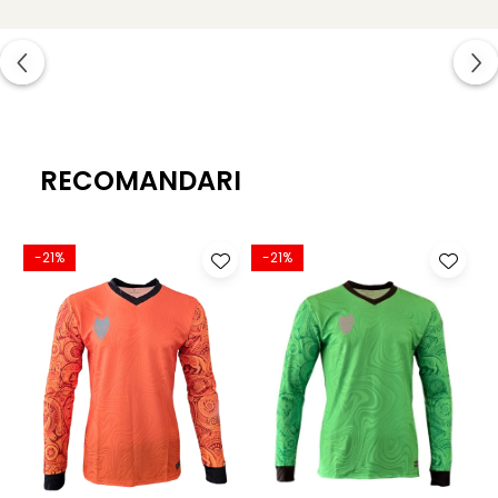
RESPIRABILITATE
: Tehnologia Air Mesh folosită la
construcția mănușilor LUPOS Azuro permite mâinii să
respire în interiorul mănușii.
ÎNCHEIETURĂ
: Prinderea mănușii se face cu ajutorul unei
benzi elastice duble, care înconjoară de două ori
RECOMANDARI
încheietura conferind astfel o protecție sporită la luxații,
banda elastică dublă acționând ca feșele protective de la
mănușile de box.
-21%
-21%
UTILIZARE
: Mănușile pentru portari LUPOS Azuro sunt
recomandate atât pentru antrenament cât și pentru
meci.