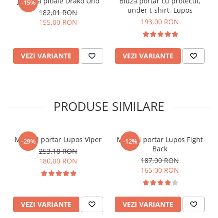
Jacheta ploaie Drako Uno
Bluza portar cu protectii,
-15%
under t-shirt, Lupos
182,01 RON
193,00 RON
155,00 RON
VEZI VARIANTE
VEZI VARIANTE
PRODUSE SIMILARE
Manusi portar Lupos Viper
Manusi portar Lupos Fight
-29%
-12%
Back
253,18 RON
187,00 RON
180,00 RON
165,00 RON
VEZI VARIANTE
VEZI VARIANTE