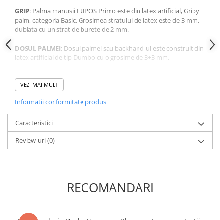
GRIP
: Palma manusii LUPOS Primo este din latex artificial, Gripy
palm, categoria Basic. Grosimea stratului de latex este de 3 mm,
dublata cu un strat de burete de 2 mm.
DOSUL PALMEI
: Dosul palmei sau backhand-ul este construit din
latex artificial de tip Dumbo cu o grosime de 3+3 mm.
CORPUL MANUSII
: O combinatie de latex Dumbo embosat si
textil.
VEZI MAI MULT
Informatii conformitate produs
RESPIRABILITATE
: Textilul folosit la constructia manusilor
LUPOS Primo permite mainii sa respire in interiorul manusii.
Caracteristici
INCHEIETURA
: Prinderea manusii se face cu ajutorul unei benzi
Review-uri
(0)
simple de latex, cu prindere in Velcro.
UTILIZARE
: Manusile pentru portari LUPOS Primo sunt destinate
copiilor care fac primii pasi in acest sport, se pot folosi atat pentru
antrenament cat si pentru meciuri de juniori amatori.
RECOMANDARI