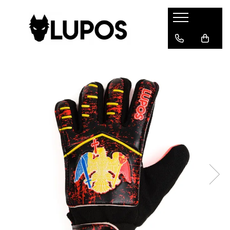
Produse
Manusi portar
Manusi portar marimea 5
Manusi portar Marimea 6
Manusi portar marimea 7
Manusi portar marimea 8
Manusi portar marimea 9
Manusi portar marimea 10
Manusi portar marimea 11
Accesorii pentru antrenament
Echipament portar
Echipamente sportive
personalizate
Geci sport