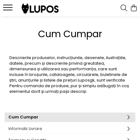
Produse
Cum Cumpar
Manusi portar
Manusi portar marimea 5
Manusi portar Marimea 6
Descrierile produselor, instrucțiunile, desenele, ilustrațiile,
Manusi portar marimea 7
datele, precum și descrierile privind greutatea,
Manusi portar marimea 8
dimensiunea și utilizarea sau performanța, care sunt
incluse în broșurile, cataloagele, circularele, buletinele de
Manusi portar marimea 9
știri, anunțurile și listele de prețuri Luposgk, sunt verificate.
Manusi portar marimea 10
Pentru comanda de produse, pur și simplu adăugați în coș
elementul dorit și urmați pașii descriși.
Manusi portar marimea 11
Accesorii pentru antrenament
Echipament portar
Cum Cumpar
Echipamente sportive
personalizate
Informatii Livrare
Geci sport