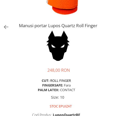
Trening
Outlet Lupos
Manusi portar Lupos Quartz Roll Finger
248,00 RON
CUT:
ROLL FINGER
FINGERSAFE:
Fara
PALM LATEX:
CONTACT
Size
:
10
STOC EPUIZAT
Cod Produs:
LuposQuartzRF