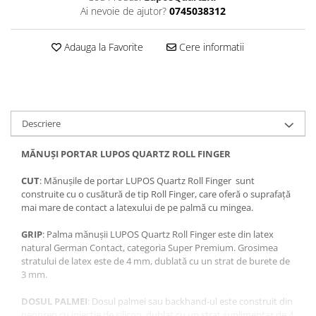
Ai nevoie de ajutor?
0745038312
Adauga la Favorite
Cere informatii
Descriere
MĂNUȘI PORTAR LUPOS QUARTZ ROLL FINGER
CUT
: Mănușile de portar LUPOS Quartz Roll Finger sunt
construite cu o cusătură de tip Roll Finger, care oferă o suprafață
mai mare de contact a latexului de pe palmă cu mingea.
GRIP
: Palma mănușii LUPOS Quartz Roll Finger este din latex
natural German Contact, categoria Super Premium. Grosimea
stratului de latex este de 4 mm, dublată cu un strat de burete de
3 mm.
DOSUL PALMEI
: Dosul palmei sau backhand-ul este construit din
neopren cu injectie de silicon, dublat cu un strat suplimentar de 4