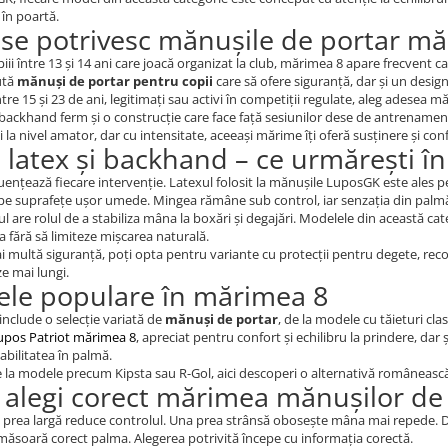
 în poartă.
i se potrivesc mănușile de portar m
iii între 13 și 14 ani care joacă organizat la club, mărimea 8 apare frecvent c
ută
mănuși de portar pentru copii
care să ofere siguranță, dar și un design 
între 15 și 23 de ani, legitimați sau activi în competiții regulate, aleg adesea 
backhand ferm și o construcție care face față sesiunilor dese de antrenamen
ci la nivel amator, dar cu intensitate, aceeași mărime îți oferă susținere și co
, latex și backhand – ce urmărești în
luențează fiecare intervenție. Latexul folosit la mănușile LuposGK este ale
pe suprafețe ușor umede. Mingea rămâne sub control, iar senzația din palmă
 are rolul de a stabiliza mâna la boxări și degajări. Modelele din această cate
a fără să limiteze mișcarea naturală.
 multă siguranță, poți opta pentru variante cu protecții pentru degete, recom
e mai lungi.
le populare în mărimea 8
include o selecție variată de
mănuși de portar
, de la modele cu tăieturi cl
upos Patriot mărimea 8
, apreciat pentru confort și echilibru la prindere, dar 
tabilitatea în palmă.
e la modele precum Kipsta sau R-Gol, aici descoperi o alternativă românească, 
alegi corect mărimea mănușilor de 
prea largă reduce controlul. Una prea strânsă obosește mâna mai repede. Da
măsoară corect palma. Alegerea potrivită începe cu informația corectă.