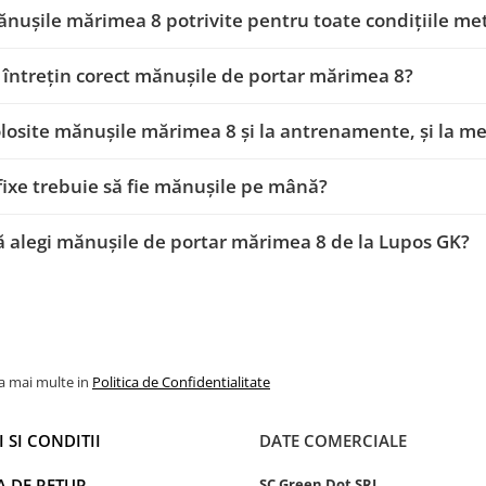
nușile mărimea 8 potrivite pentru toate condițiile me
întrețin corect mănușile de portar mărimea 8?
folosite mănușile mărimea 8 și la antrenamente, și la me
fixe trebuie să fie mănușile pe mână?
ă alegi mănușile de portar mărimea 8 de la Lupos GK?
la mai multe in
Politica de Confidentialitate
 SI CONDITII
DATE COMERCIALE
A DE RETUR
SC Green Dot SRL