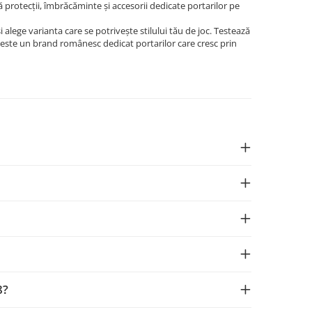
 protecții, îmbrăcăminte și accesorii dedicate portarilor pe
i alege varianta care se potrivește stilului tău de joc. Testează
K este un brand românesc dedicat portarilor care cresc prin
8?