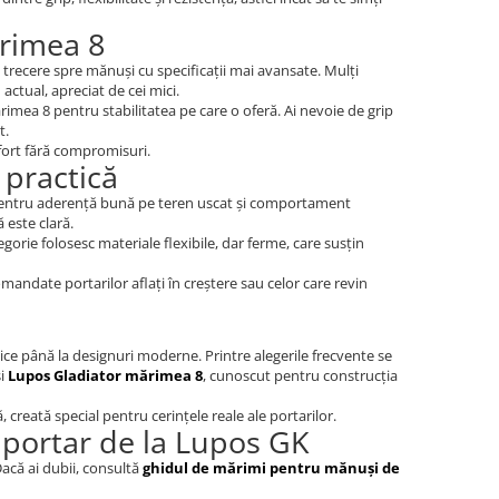
ărimea 8
a trecere spre mănuși cu specificații mai avansate. Mulți
actual, apreciat de cei mici.
mărimea 8 pentru stabilitatea pe care o oferă. Ai nevoie de grip
t.
nfort fără compromisuri.
 practică
s pentru aderență bună pe teren uscat și comportament
 este clară.
gorie folosesc materiale flexibile, dar ferme, care susțin
andate portarilor aflați în creștere sau celor care revin
asice până la designuri moderne. Printre alegerile frecvente se
și
Lupos Gladiator mărimea 8
, cunoscut pentru construcția
creată special pentru cerințele reale ale portarilor.
portar de la Lupos GK
că ai dubii, consultă
ghidul de mărimi pentru mănuși de