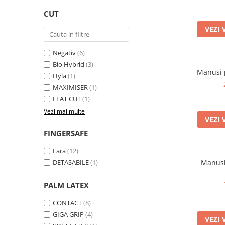
Trening
CUT
Outlet Lupos
VEZI 
Negativ
(6)
Bio Hybrid
(3)
Manusi 
Hyla
(1)
MAXIMISER
(1)
FLAT CUT
(1)
Vezi mai multe
VEZI 
FINGERSAFE
Fara
(12)
DETASABILE
(1)
Manusi
PALM LATEX
CONTACT
(8)
GIGA GRIP
(4)
VEZI 