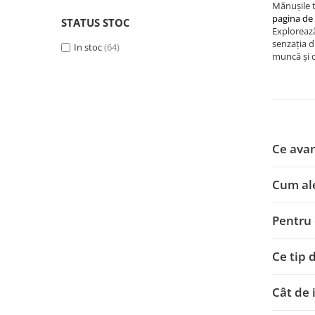
Mănușile t
pagina de
STATUS STOC
Exploreaz
senzația d
In stoc
(64)
muncă și 
Ce avan
Cum ale
Pentru 
Ce tip 
Cât de 