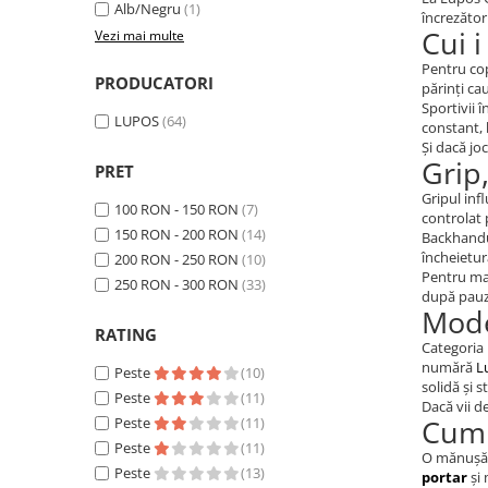
Alb/Negru
(1)
încrezător
Cui 
Vezi mai multe
Pentru cop
PRODUCATORI
părinți ca
Sportivii 
LUPOS
(64)
constant, 
Și dacă jo
Grip
PRET
Gripul inf
100 RON - 150 RON
(7)
controlat 
150 RON - 200 RON
(14)
Backhandul
încheietur
200 RON - 250 RON
(10)
Pentru mai
250 RON - 300 RON
(33)
după pauz
Mode
RATING
Categoria 
numără
L
Peste
(10)
solidă și s
Peste
(11)
Dacă vii d
Cum 
Peste
(11)
Peste
(11)
O mănușă 
Peste
(13)
portar
și 