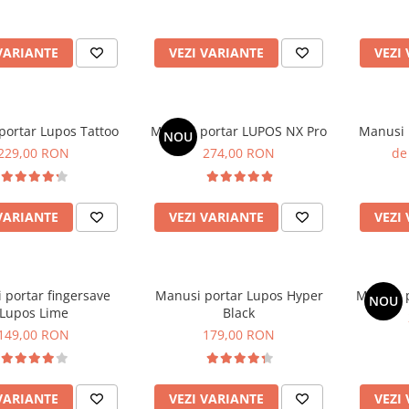
VARIANTE
VEZI VARIANTE
VEZI
portar Lupos Tattoo
Mănuși portar LUPOS NX Pro
Manusi 
NOU
229,00 RON
274,00 RON
de
VARIANTE
VEZI VARIANTE
VEZI
 portar fingersave
Manusi portar Lupos Hyper
Mănuși 
NOU
Lupos Lime
Black
149,00 RON
179,00 RON
VARIANTE
VEZI VARIANTE
VEZI