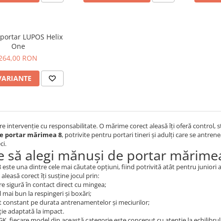
portar LUPOS Helix
One
264,00 RON
VARIANTE
re intervenție cu responsabilitate. O mărime corect aleasă îți oferă control, st
e portar mărimea 8
, potrivite pentru portari tineri și adulți care se antr
ci.
e să alegi mănuși de portar mărime
este una dintre cele mai căutate opțiuni, fiind potrivită atât pentru juniori 
leasă corect îți susține jocul prin:
e sigură în contact direct cu mingea;
 mai bun la respingeri și boxări;
t constant pe durata antrenamentelor și meciurilor;
ție adaptată la impact.
, fiecare model din această categorie este conceput cu atenție la echilibrul dint