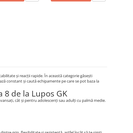
abilitate și reacții rapide. În această categorie găsești
enează constant și caută echipamente pe care se pot baza la
a 8 de la Lupos GK
avansați, cât și pentru adolescenți sau adulți cu palmă medie.
re grip, flexibilitate și rezistență, astfel încât să te simți