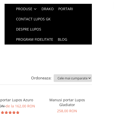
PRODUSE
DRAKO
PORTARI
CONTACT LUPOS GK
DESPRE LUPOS
PROGRAM FIDELITATE
BLOG
Ordoneaza:
portar Lupos Azuro
Manusi portar Lupos
Gladiator
RON
de la 162,00 RON
258,00 RON