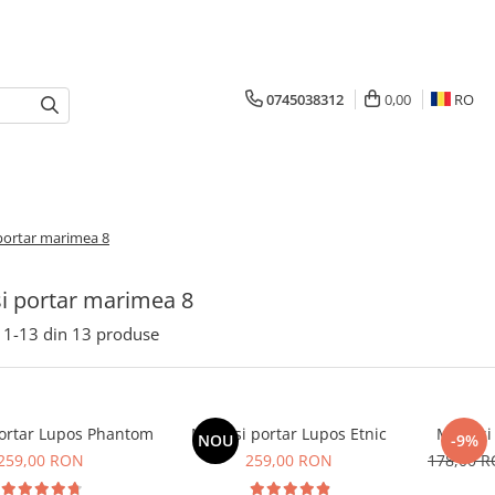
0745038312
0,00
RO
portar marimea 8
i portar marimea 8
1-
13
din
13
produse
ortar Lupos Phantom
Manusi portar Lupos Etnic
Manusi 
NOU
-9%
259,00 RON
259,00 RON
178,00 