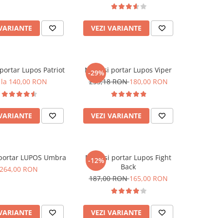
 VARIANTE
VEZI VARIANTE
portar Lupos Patriot
Manusi portar Lupos Viper
-29%
 la 140,00 RON
253,18 RON
180,00 RON
 VARIANTE
VEZI VARIANTE
portar LUPOS Umbra
Manusi portar Lupos Fight
-12%
Back
264,00 RON
187,00 RON
165,00 RON
 VARIANTE
VEZI VARIANTE