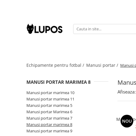
Produse
Manusi portar
Manusi portar marimea 5
Manusi portar Marimea 6
Manusi portar marimea 7
Echipamente pentru fotbal /
Manusi portar /
Manusi 
Manusi portar marimea 8
Manusi portar marimea 9
Manus
Manusi portar marimea 10
MANUSI PORTAR MARIMEA 8
Manusi portar marimea 11
Afiseaza:
Manusi portar marimea 10
Accesorii pentru antrenament
Manusi portar marimea 11
Manusi portar marimea 5
Echipament portar
Manusi portar Marimea 6
Echipamente sportive
Manusi portar marimea 7
Manusi p
NOU
personalizate
Manusi portar marimea 8
Manusi portar marimea 9
Geci sport