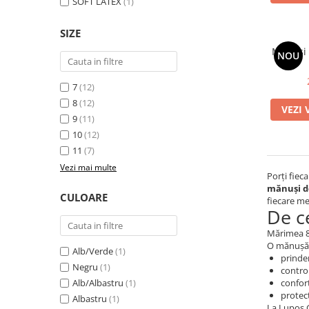
SOFT LATEX
(1)
SIZE
Mănuși 
NOU
7
(12)
8
(12)
VEZI 
9
(11)
10
(12)
11
(7)
Vezi mai multe
Porți fieca
mănuși d
CULOARE
fiecare me
De c
Mărimea 8 
O mănușă a
Alb/Verde
(1)
prinder
Negru
(1)
control
Alb/Albastru
(1)
confor
protec
Albastru
(1)
La Lupos GK