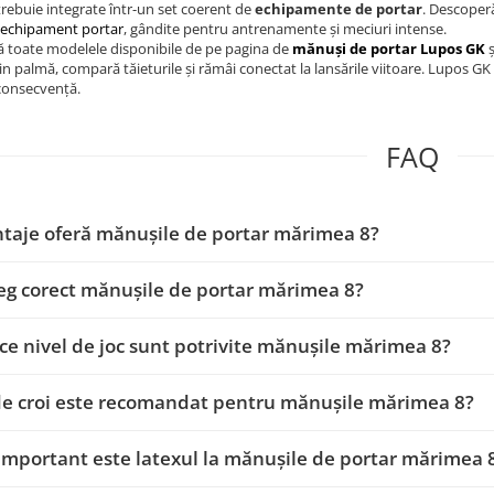
rebuie integrate într-un set coerent de
echipamente de portar
. Descoperă
 echipament portar
, gândite pentru antrenamente și meciuri intense.
ă toate modelele disponibile de pe pagina de
mănuși de portar Lupos GK
ș
in palmă, compară tăieturile și rămâi conectat la lansările viitoare. Lupos G
consecvență.
FAQ
taje oferă mănușile de portar mărimea 8?
g corect mănușile de portar mărimea 8?
ce nivel de joc sunt potrivite mănușile mărimea 8?
de croi este recomandat pentru mănușile mărimea 8?
important este latexul la mănușile de portar mărimea 