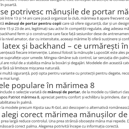
 în poartă.
i se potrivesc mănușile de portar m
iii între 13 și 14 ani care joacă organizat la club, mărimea 8 apare frecvent c
ută
mănuși de portar pentru copii
care să ofere siguranță, dar și un design 
între 15 și 23 de ani, legitimați sau activi în competiții regulate, aleg adesea 
backhand ferm și o construcție care face față sesiunilor dese de antrenamen
ci la nivel amator, dar cu intensitate, aceeași mărime îți oferă susținere și co
, latex și backhand – ce urmărești în
luențează fiecare intervenție. Latexul folosit la mănușile LuposGK este ale
pe suprafețe ușor umede. Mingea rămâne sub control, iar senzația din palmă
 are rolul de a stabiliza mâna la boxări și degajări. Modelele din această cate
a fără să limiteze mișcarea naturală.
 multă siguranță, poți opta pentru variante cu protecții pentru degete, recom
e mai lungi.
le populare în mărimea 8
include o selecție variată de
mănuși de portar
, de la modele cu tăieturi cl
upos Patriot mărimea 8
, apreciat pentru confort și echilibru la prindere, dar 
tabilitatea în palmă.
e la modele precum Kipsta sau R-Gol, aici descoperi o alternativă românească, 
alegi corect mărimea mănușilor de 
prea largă reduce controlul. Una prea strânsă obosește mâna mai repede. Da
măsoară corect palma. Alegerea potrivită începe cu informația corectă.