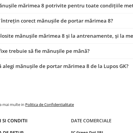
nușile mărimea 8 potrivite pentru toate condițiile me
întrețin corect mănușile de portar mărimea 8?
folosite mănușile mărimea 8 și la antrenamente, și la me
fixe trebuie să fie mănușile pe mână?
ă alegi mănușile de portar mărimea 8 de la Lupos GK?
la mai multe in
Politica de Confidentialitate
 SI CONDITII
DATE COMERCIALE
A DE RETUR
SC Green Dot SRL