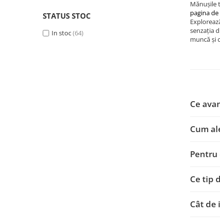
Mănușile t
pagina de
STATUS STOC
Exploreaz
senzația d
In stoc
(64)
muncă și 
Ce avan
Cum ale
Pentru 
Ce tip 
Cât de 