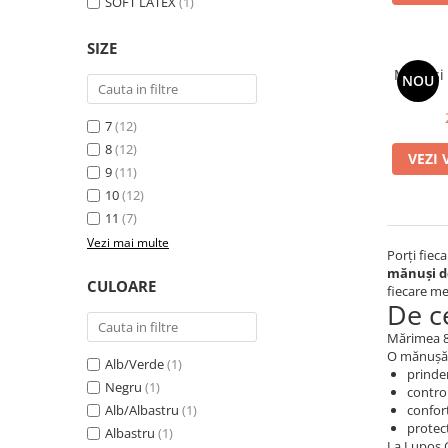
SOFT LATEX
(1)
SIZE
Mănuși 
NOU
7
(12)
8
(12)
VEZI 
9
(11)
10
(12)
11
(7)
Vezi mai multe
Porți fieca
mănuși d
CULOARE
fiecare me
De c
Mărimea 8 
O mănușă a
Alb/Verde
(1)
prinder
Negru
(1)
control
Alb/Albastru
(1)
confor
protec
Albastru
(1)
La Lupos GK