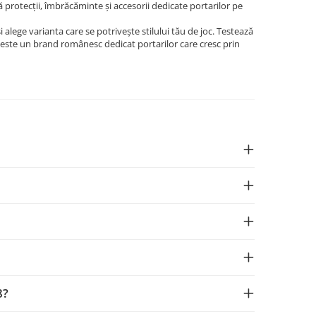
 protecții, îmbrăcăminte și accesorii dedicate portarilor pe
i alege varianta care se potrivește stilului tău de joc. Testează
K este un brand românesc dedicat portarilor care cresc prin
8?