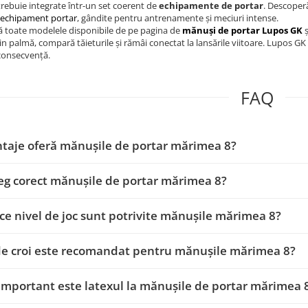
rebuie integrate într-un set coerent de
echipamente de portar
. Descoperă
 echipament portar
, gândite pentru antrenamente și meciuri intense.
ă toate modelele disponibile de pe pagina de
mănuși de portar Lupos GK
ș
in palmă, compară tăieturile și rămâi conectat la lansările viitoare. Lupos G
consecvență.
FAQ
taje oferă mănușile de portar mărimea 8?
g corect mănușile de portar mărimea 8?
ce nivel de joc sunt potrivite mănușile mărimea 8?
de croi este recomandat pentru mănușile mărimea 8?
important este latexul la mănușile de portar mărimea 