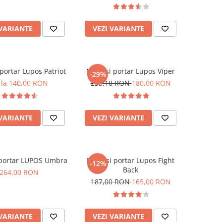
 VARIANTE
VEZI VARIANTE
portar Lupos Patriot
Manusi portar Lupos Viper
-29%
 la 140,00 RON
253,18 RON
180,00 RON
 VARIANTE
VEZI VARIANTE
portar LUPOS Umbra
Manusi portar Lupos Fight
-12%
Back
264,00 RON
187,00 RON
165,00 RON
 VARIANTE
VEZI VARIANTE