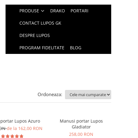
PRODUSE
DRAKO
PORTARI
CONTACT LUPOS GK
DESPRE LUPOS
PROGRAM FIDELITATE
BLOG
Ordoneaza:
portar Lupos Azuro
Manusi portar Lupos
Gladiator
RON
de la 162,00 RON
258,00 RON