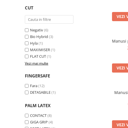
Trening
CUT
Outlet Lupos
VEZI 
Negativ
(6)
Bio Hybrid
(3)
Manusi 
Hyla
(1)
MAXIMISER
(1)
FLAT CUT
(1)
Vezi mai multe
VEZI 
FINGERSAFE
Fara
(12)
DETASABILE
(1)
Manusi
PALM LATEX
CONTACT
(8)
GIGA GRIP
(4)
VEZI 