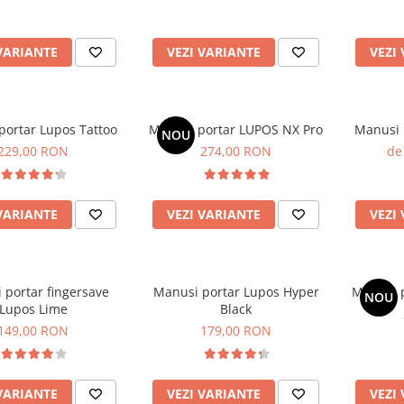
VARIANTE
VEZI VARIANTE
VEZI
portar Lupos Tattoo
Mănuși portar LUPOS NX Pro
Manusi 
NOU
229,00 RON
274,00 RON
de
VARIANTE
VEZI VARIANTE
VEZI
 portar fingersave
Manusi portar Lupos Hyper
Mănuși 
NOU
Lupos Lime
Black
149,00 RON
179,00 RON
VARIANTE
VEZI VARIANTE
VEZI