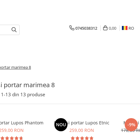
0745038312
0,00
RO
portar marimea 8
i portar marimea 8
1-
13
din
13
produse
ortar Lupos Phantom
Manusi portar Lupos Etnic
Manusi 
NOU
-9%
259,00 RON
259,00 RON
178,00 