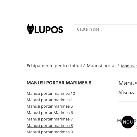
Produse
Manusi portar
Manusi portar marimea 5
Manusi portar Marimea 6
Manusi portar marimea 7
Echipamente pentru fotbal /
Manusi portar /
Manusi 
Manusi portar marimea 8
Manusi portar marimea 9
Manus
Manusi portar marimea 10
MANUSI PORTAR MARIMEA 8
Manusi portar marimea 11
Afiseaza:
Manusi portar marimea 10
Accesorii pentru antrenament
Manusi portar marimea 11
Manusi portar marimea 5
Echipament portar
Manusi portar Marimea 6
Echipamente sportive
Manusi portar marimea 7
Manusi p
NOU
personalizate
Manusi portar marimea 8
Manusi portar marimea 9
Geci sport