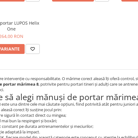
portar LUPOS Helix
One
264,00 RON
VARIANTE
re intervenție cu responsabilitate. O mărime corect aleasă îți oferă control, st
e portar mărimea 8
, potrivite pentru portari tineri și adulți care se antr
ci.
e să alegi mănuși de portar mărime
este una dintre cele mai căutate opțiuni, fiind potrivită atât pentru juniori 
leasă corect îți susține jocul prin:
e sigură în contact direct cu mingea;
 mai bun la respingeri și boxări;
t constant pe durata antrenamentelor și meciurilor;
ție adaptată la impact.
, fiecare model din această categorie este conceput cu atenție la echilibrul dint