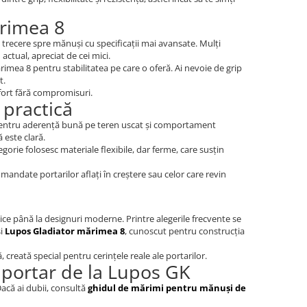
ărimea 8
a trecere spre mănuși cu specificații mai avansate. Mulți
actual, apreciat de cei mici.
mărimea 8 pentru stabilitatea pe care o oferă. Ai nevoie de grip
t.
nfort fără compromisuri.
 practică
s pentru aderență bună pe teren uscat și comportament
 este clară.
gorie folosesc materiale flexibile, dar ferme, care susțin
andate portarilor aflați în creștere sau celor care revin
asice până la designuri moderne. Printre alegerile frecvente se
și
Lupos Gladiator mărimea 8
, cunoscut pentru construcția
creată special pentru cerințele reale ale portarilor.
portar de la Lupos GK
că ai dubii, consultă
ghidul de mărimi pentru mănuși de