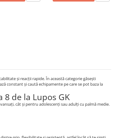
abilitate și reacții rapide. În această categorie găsești
enează constant și caută echipamente pe care se pot baza la
a 8 de la Lupos GK
avansați, cât și pentru adolescenți sau adulți cu palmă medie.
re grip, flexibilitate și rezistență, astfel încât să te simți