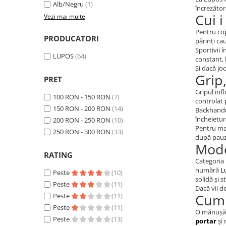
Alb/Negru
(1)
încrezător
Cui 
Vezi mai multe
Pentru cop
PRODUCATORI
părinți ca
Sportivii 
LUPOS
(64)
constant, 
Și dacă jo
Grip
PRET
Gripul inf
100 RON - 150 RON
(7)
controlat 
150 RON - 200 RON
(14)
Backhandul
încheietur
200 RON - 250 RON
(10)
Pentru mai
250 RON - 300 RON
(33)
după pauz
Mode
RATING
Categoria 
numără
L
Peste
(10)
solidă și s
Peste
(11)
Dacă vii d
Cum 
Peste
(11)
Peste
(11)
O mănușă 
Peste
(13)
portar
și 