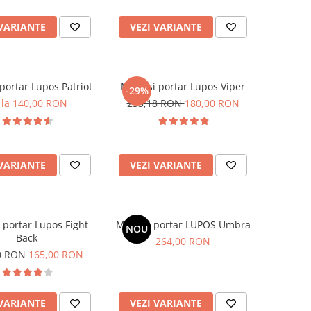
 VARIANTE
VEZI VARIANTE
portar Lupos Patriot
Manusi portar Lupos Viper
-29%
 la 140,00 RON
253,18 RON
180,00 RON
 VARIANTE
VEZI VARIANTE
portar Lupos Fight
Mănuși portar LUPOS Umbra
NOU
Back
264,00 RON
0 RON
165,00 RON
 VARIANTE
VEZI VARIANTE