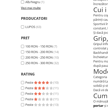
Alb/Negru
(1)
încrezător
Cui 
Vezi mai multe
Pentru cop
PRODUCATORI
părinți ca
Sportivii 
LUPOS
(63)
constant, 
Și dacă jo
Grip
PRET
Gripul inf
100 RON - 150 RON
(7)
controlat 
150 RON - 200 RON
(14)
Backhandul
încheietur
200 RON - 250 RON
(10)
Pentru mai
250 RON - 300 RON
(32)
după pauz
Mode
RATING
Categoria 
numără
L
Peste
(10)
solidă și s
Peste
(11)
Dacă vii d
Cum 
Peste
(11)
Peste
(11)
O mănușă 
Peste
(13)
portar
și 