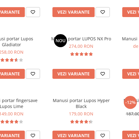
VARIANTE
VEZI VARIANTE
VEZI
si portar Lupos
Mănuși portar LUPOS NX Pro
Manusi 
NOU
Gladiator
274,00 RON
de
258,00 RON
VARIANTE
VEZI VARIANTE
VEZI
 portar fingersave
Manusi portar Lupos Hyper
Manusi 
-12%
Lupos Lime
Black
149,00 RON
179,00 RON
187,0
VARIANTE
VEZI VARIANTE
VEZI