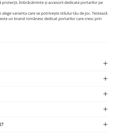
 protecții, îmbrăcăminte și accesorii dedicate portarilor pe
i alege varianta care se potrivește stilului tău de joc. Testează
K este un brand românesc dedicat portarilor care cresc prin
8?