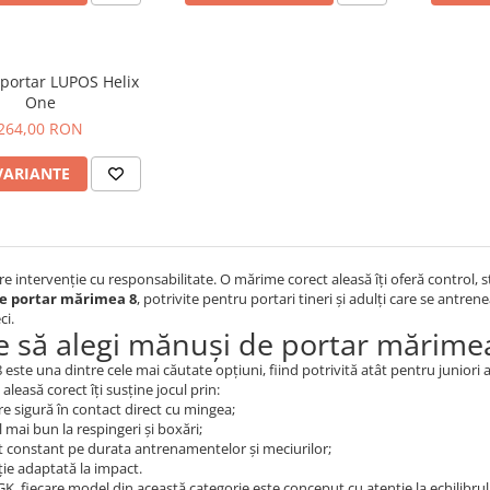
portar LUPOS Helix
One
264,00 RON
VARIANTE
re intervenție cu responsabilitate. O mărime corect aleasă îți oferă control, st
e portar mărimea 8
, potrivite pentru portari tineri și adulți care se antr
ci.
e să alegi mănuși de portar mărime
este una dintre cele mai căutate opțiuni, fiind potrivită atât pentru juniori 
leasă corect îți susține jocul prin:
e sigură în contact direct cu mingea;
 mai bun la respingeri și boxări;
t constant pe durata antrenamentelor și meciurilor;
ție adaptată la impact.
, fiecare model din această categorie este conceput cu atenție la echilibrul dint