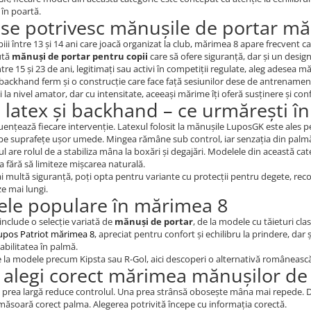
 în poartă.
i se potrivesc mănușile de portar m
iii între 13 și 14 ani care joacă organizat la club, mărimea 8 apare frecvent c
ută
mănuși de portar pentru copii
care să ofere siguranță, dar și un design 
între 15 și 23 de ani, legitimați sau activi în competiții regulate, aleg adesea 
backhand ferm și o construcție care face față sesiunilor dese de antrenamen
ci la nivel amator, dar cu intensitate, aceeași mărime îți oferă susținere și co
, latex și backhand – ce urmărești în
luențează fiecare intervenție. Latexul folosit la mănușile LuposGK este ale
pe suprafețe ușor umede. Mingea rămâne sub control, iar senzația din palmă
 are rolul de a stabiliza mâna la boxări și degajări. Modelele din această cate
a fără să limiteze mișcarea naturală.
 multă siguranță, poți opta pentru variante cu protecții pentru degete, recom
e mai lungi.
le populare în mărimea 8
include o selecție variată de
mănuși de portar
, de la modele cu tăieturi cl
upos Patriot mărimea 8
, apreciat pentru confort și echilibru la prindere, dar 
tabilitatea în palmă.
e la modele precum Kipsta sau R-Gol, aici descoperi o alternativă românească, 
alegi corect mărimea mănușilor de 
prea largă reduce controlul. Una prea strânsă obosește mâna mai repede. Da
măsoară corect palma. Alegerea potrivită începe cu informația corectă.