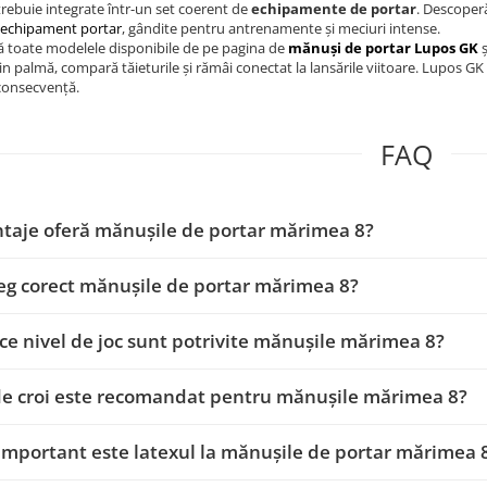
rebuie integrate într-un set coerent de
echipamente de portar
. Descoperă
 echipament portar
, gândite pentru antrenamente și meciuri intense.
ă toate modelele disponibile de pe pagina de
mănuși de portar Lupos GK
ș
in palmă, compară tăieturile și rămâi conectat la lansările viitoare. Lupos G
consecvență.
FAQ
taje oferă mănușile de portar mărimea 8?
g corect mănușile de portar mărimea 8?
ce nivel de joc sunt potrivite mănușile mărimea 8?
de croi este recomandat pentru mănușile mărimea 8?
important este latexul la mănușile de portar mărimea 