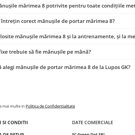
nușile mărimea 8 potrivite pentru toate condițiile me
întrețin corect mănușile de portar mărimea 8?
folosite mănușile mărimea 8 și la antrenamente, și la me
fixe trebuie să fie mănușile pe mână?
ă alegi mănușile de portar mărimea 8 de la Lupos GK?
la mai multe in
Politica de Confidentialitate
 SI CONDITII
DATE COMERCIALE
A DE RETUR
SC Green Dot SRL