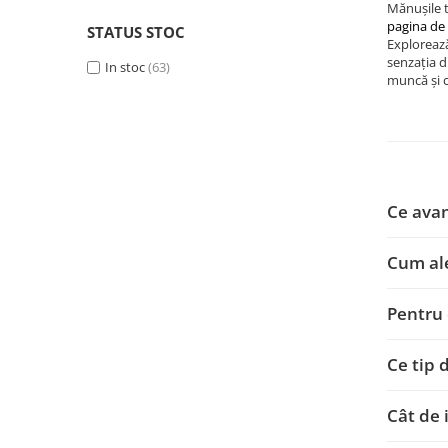
Mănușile t
pagina de
STATUS STOC
Exploreaz
senzația d
In stoc
(63)
muncă și 
Ce avan
Cum ale
Pentru 
Ce tip 
Cât de 