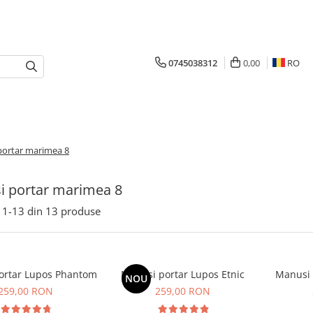
0745038312
0,00
RO
portar marimea 8
i portar marimea 8
1-
13
din
13
produse
ortar Lupos Phantom
Manusi portar Lupos Etnic
Manusi 
NOU
259,00 RON
259,00 RON