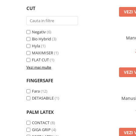
Trening
CUT
VEZI 
Outlet Lupos
Negativ
(6)
Manu
Bio Hybrid
(3)
Hyla
(1)
MAXIMISER
(1)
FLAT CUT
(1)
Vezi mai multe
VEZI 
FINGERSAFE
Fara
(12)
DETASABILE
(1)
Manusi
PALM LATEX
CONTACT
(8)
GIGA GRIP
(4)
VEZI 