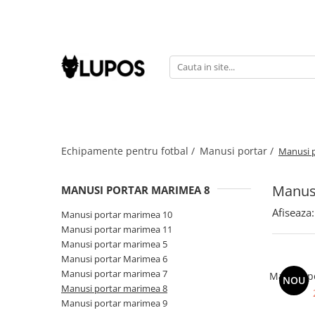
Produse
Manusi portar
Manusi portar marimea 5
Manusi portar Marimea 6
Manusi portar marimea 7
Echipamente pentru fotbal /
Manusi portar /
Manusi 
Manusi portar marimea 8
Manusi portar marimea 9
Manus
Manusi portar marimea 10
MANUSI PORTAR MARIMEA 8
Manusi portar marimea 11
Afiseaza:
Manusi portar marimea 10
Accesorii pentru antrenament
Manusi portar marimea 11
Manusi portar marimea 5
Echipament portar
Manusi portar Marimea 6
Echipamente sportive
Manusi portar marimea 7
Manusi p
NOU
personalizate
Manusi portar marimea 8
Manusi portar marimea 9
Geci sport