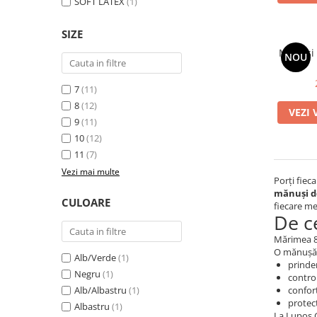
SOFT LATEX
(1)
SIZE
Mănuși 
NOU
7
(11)
8
(12)
VEZI 
9
(11)
10
(12)
11
(7)
Vezi mai multe
Porți fieca
mănuși d
CULOARE
fiecare me
De c
Mărimea 8 
O mănușă a
Alb/Verde
(1)
prinder
Negru
(1)
control
Alb/Albastru
(1)
confor
protec
Albastru
(1)
La Lupos GK