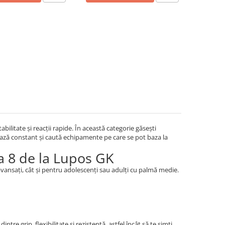
abilitate și reacții rapide. În această categorie găsești
enează constant și caută echipamente pe care se pot baza la
a 8 de la Lupos GK
avansați, cât și pentru adolescenți sau adulți cu palmă medie.
re grip, flexibilitate și rezistență, astfel încât să te simți