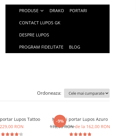
PRODUSE
DRAKO
PORTARI
CONTACT LUPOS GK
DESPRE LUPOS
PROGRAM FIDELITATE
BLOG
Ordoneaza:
portar Lupos Tattoo
Manusi portar Lupos Azuro
-9%
229,00 RON
178,00 RON
de la 162,00 RON