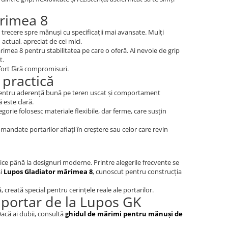
ărimea 8
a trecere spre mănuși cu specificații mai avansate. Mulți
actual, apreciat de cei mici.
mărimea 8 pentru stabilitatea pe care o oferă. Ai nevoie de grip
t.
nfort fără compromisuri.
 practică
s pentru aderență bună pe teren uscat și comportament
 este clară.
gorie folosesc materiale flexibile, dar ferme, care susțin
andate portarilor aflați în creștere sau celor care revin
asice până la designuri moderne. Printre alegerile frecvente se
și
Lupos Gladiator mărimea 8
, cunoscut pentru construcția
creată special pentru cerințele reale ale portarilor.
portar de la Lupos GK
că ai dubii, consultă
ghidul de mărimi pentru mănuși de