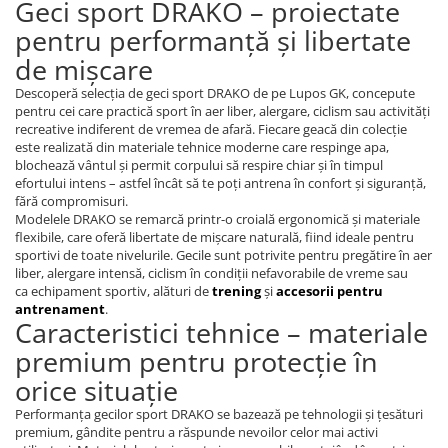
Geci sport DRAKO – proiectate
Trening
pentru performanță și libertate
Outlet Lupos
de mișcare
Descoperă selecția de geci sport DRAKO de pe Lupos GK, concepute
pentru cei care practică sport în aer liber, alergare, ciclism sau activități
recreative indiferent de vremea de afară. Fiecare geacă din colecție
este realizată din materiale tehnice moderne care respinge apa,
blochează vântul și permit corpului să respire chiar și în timpul
efortului intens – astfel încât să te poți antrena în confort și siguranță,
fără compromisuri.
Modelele DRAKO se remarcă printr-o croială ergonomică și materiale
flexibile, care oferă libertate de mișcare naturală, fiind ideale pentru
sportivi de toate nivelurile. Gecile sunt potrivite pentru pregătire în aer
liber, alergare intensă, ciclism în condiții nefavorabile de vreme sau
ca echipament sportiv, alături de
trening
și
accesorii pentru
antrenament
.
Caracteristici tehnice – materiale
premium pentru protecție în
orice situație
Performanța gecilor sport DRAKO se bazează pe tehnologii și țesături
premium, gândite pentru a răspunde nevoilor celor mai activi