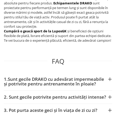
absolute pentru fiecare produs.
Echipamentele DRAKO
sunt
proiectate pentru performanță pe termen lung și sunt disponibile în
diverse mărimi și modele, astfel încât să găsești exact geaca potrivită
pentru stilul tău de viață activ. Produsul poate fi purtat atât la
antrenamente, cât și în activitățile casual de zi cu zi, fără a renunța la
confort sau protecție.
Cumpără o geacă sport de la LuposGK
și beneficiezi de opțiuni
flexibile de plată, livrare eficientă și suport din partea echipei dedicate.
Te vei bucura de o experiență plăcută, eficientă, de adevărat campion!
FAQ
1.Sunt gecile DRAKO cu adevărat impermeabile
și potrivite pentru antrenamente în ploaie?
2. Sunt gecile potrivite pentru activități intense?
3. Pot purta aceste geci și în viața de zi cu zi?