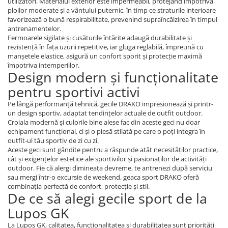
utilizatori. Materialul exterior este impermeabil, protejând împotriva
ploilor moderate și a vântului puternic, în timp ce straturile interioare
favorizează o bună respirabilitate, prevenind supraîncălzirea în timpul
antrenamentelor.
Fermoarele sigilate și cusăturile întărite adaugă durabilitate și
rezistență în fața uzurii repetitive, iar gluga reglabilă, împreună cu
manșetele elastice, asigură un confort sporit și protecție maximă
împotriva intemperiilor.
Design modern și funcționalitate
pentru sportivi activi
Pe lângă performanță tehnică, gecile DRAKO impresionează și printr-
un design sportiv, adaptat tendințelor actuale de outfit outdoor.
Croiala modernă și culorile bine alese fac din aceste geci nu doar
echipament funcțional, ci și o piesă stilată pe care o poți integra în
outfit-ul tău sportiv de zi cu zi.
Aceste geci sunt gândite pentru a răspunde atât necesităților practice,
cât și exigențelor estetice ale sportivilor și pasionaților de activități
outdoor. Fie că alergi dimineața devreme, te antrenezi după serviciu
sau mergi într-o excursie de weekend, geaca sport DRAKO oferă
combinația perfectă de confort, protecție și stil.
De ce să alegi gecile sport de la
Lupos GK
La Lupos GK, calitatea, funcționalitatea și durabilitatea sunt priorități